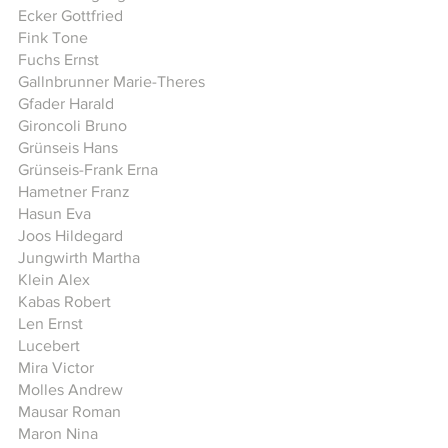
Ecker Gottfried
Fink Tone
Fuchs Ernst
Gallnbrunner Marie-Theres
​Gfader Harald
Gironcoli Bruno
Grünseis Hans
Grünseis-Frank Erna
Hametner Franz
Hasun Eva
Joos Hildegard
Jungwirth Martha
Klein Alex
Kabas Robert
Len Ernst
Lucebert
Mira Victor
Molles Andrew
Mausar Roman
Maron Nina