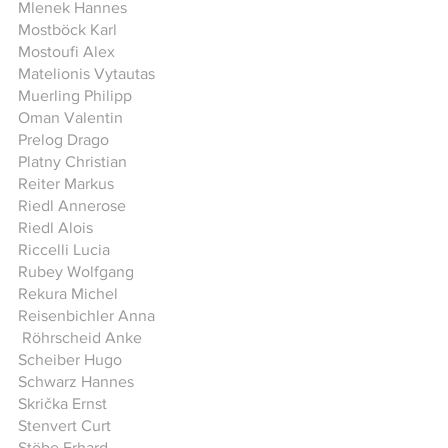
Mlenek Hannes
Mostböck Karl
Mostoufi Alex
Matelionis Vytautas
Muerling Philipp
Oman Valentin
Prelog Drago​​
Platny Christian
Reiter Markus
Riedl Annerose
Riedl Alois
Riccelli Lucia
Rubey Wolfgang
Rekura Michel
Reisenbichler Anna
Röhrscheid Anke
Scheiber Hugo
Schwarz Hannes
Skrička Ernst
Stenvert Curt
Stöbe Erhard